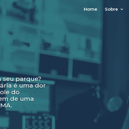
Home
Sobre
 seu parque?
ária é uma dor
ole do
gem de uma
 SMA.