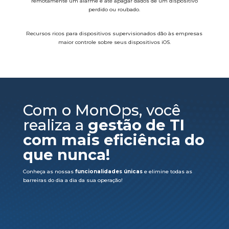
remotamente um alarme e até apagar dados de um dispositivo
perdido ou roubado.
Recursos ricos para dispositivos supervisionados dão às empresas
maior controle sobre seus dispositivos iOS.
Com o MonOps, você
realiza a
gestão de TI
com mais eficiência do
que nunca!
Conheça as nossas
funcionalidades únicas
e elimine todas as
barreiras do dia a dia da sua operação!