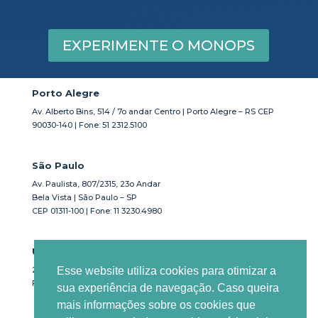
EXPERIMENTE O MONOPS
Porto Alegre
Av. Alberto Bins, 514 / 7o andar Centro | Porto Alegre – RS CEP
90030-140 | Fone: 51 2312.5100
São Paulo
Av. Paulista, 807/2315, 23o Andar
Bela Vista | São Paulo – SP
CEP 01311-100 | Fone: 11 3230.4980
USA
Esse website utiliza cookies para otimizar a
201 South Biscayne Blvd Suite 1200. Miami, FL 33131
Fone: +1-786-471-8227
sua experiência de navegação. Caso queira
mais informações sobre os cookies que